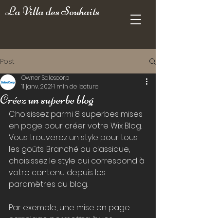
La Villa des Souhaits
Post
Owner Salescorp
11 janv. 2021
1 min de lecture
Créez un superbe blog
Choisissez parmi 8 superbes mises 
en page pour créer votre Wix Blog. 
Vous trouverez un style pour tous 
les goûts. Branché ou classique, 
choisissez le style qui correspond à 
votre contenu depuis les 
paramètres du blog. 
Par exemple, une mise en page 