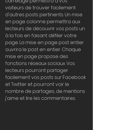
carrelage permettra à vos 
visiteurs de trouver facilement 
d'autres posts pertinents. Un mise 
en page colonne permettra aux 
lecteurs de découvrir vos posts un 
à la fois en faisant défiler votre 
page. La mise en page post entier 
ouvrira le post en entier. Chaque 
mise en page propose des 
fonctions réseaux sociaux. Vos 
lecteurs pourront partager 
facilement vos posts sur Facebook 
et Twitter et pourront voir le 
nombre de partages, de mentions 
j'aime et lire les commentaires. 